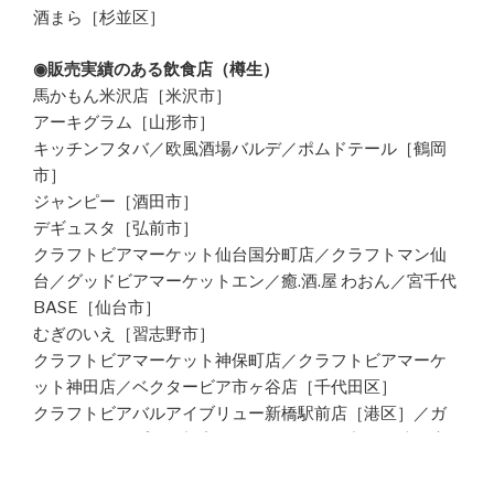
酒まら［杉並区］
◉販売実績のある飲食店（樽生）
馬かもん米沢店［米沢市］
アーキグラム［山形市］
キッチンフタバ／欧風酒場バルデ／ポムドテール［鶴岡
市］
ジャンピー［酒田市］
デギュスタ［弘前市］
クラフトビアマーケット仙台国分町店／クラフトマン仙
台／グッドビアマーケットエン／癒.酒.屋 わおん／宮千代
BASE［仙台市］
むぎのいえ［習志野市］
クラフトビアマーケット神保町店／クラフトビアマーケ
ット神田店／ベクタービア市ヶ谷店［千代田区］
クラフトビアバルアイブリュー新橋駅前店［港区］／ガ
ーリックチップス［新宿区］／ビアバール丸々御徒町店
［台東区］／カドウシ［墨田区］／ガハハビール［江東
区］／ベクタービア大森店［大田区］