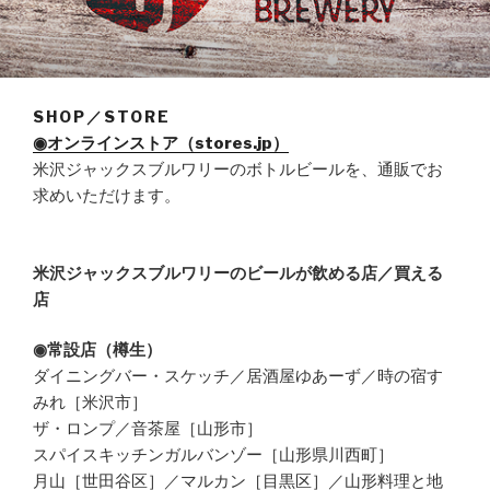
SHOP／STORE
◉オンラインストア（stores.jp）
米沢ジャックスブルワリーのボトルビールを、通販でお
求めいただけます。
米沢ジャックスブルワリーのビールが飲める店／買える
店
◉常設店（樽生）
ダイニングバー・スケッチ／居酒屋ゆあーず／時の宿す
みれ［米沢市］
ザ・ロンプ／音茶屋［山形市］
スパイスキッチンガルバンゾー［山形県川西町］
月山［世田谷区］／マルカン［目黒区］／山形料理と地