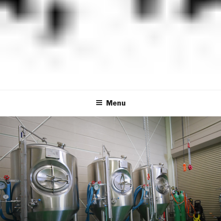
米沢ジャックスブルワリー
YONEZAWA JACKS BREWERY
Menu