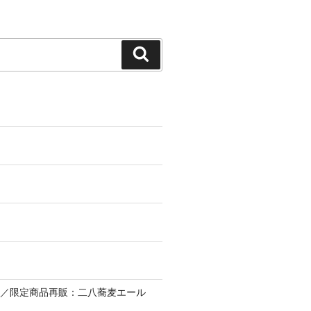
Search
ー／限定商品再販：二八蕎麦エール