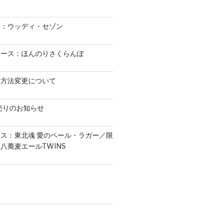
ス：ウッディ・セゾン
リース：ほんのりさくらんぼ
造方法変更について
初売りのお知らせ
ス：東北魂 愛のペール・ラガー／限
八蕎麦エールTWINS