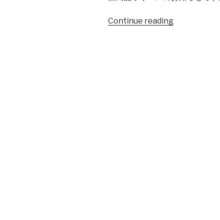
Continue reading
“新
商
品
「東
北
魂
JACKS
IPL」
リ
リ
ー
ス
の
お
知
ら
せ”