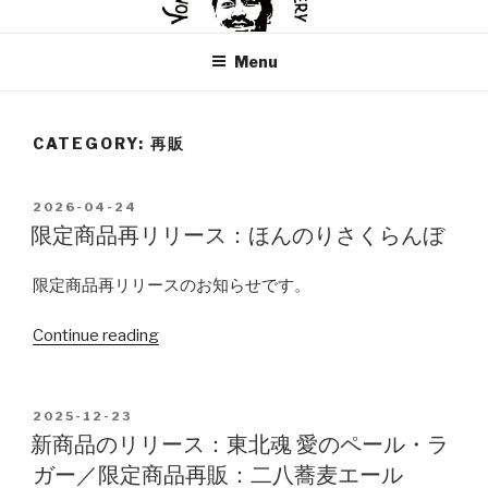
Skip
米沢ジャックスブルワリー
YONEZAWA JACKS BREWERY
to
Menu
content
CATEGORY: 再販
POSTED
2026-04-24
ON
限定商品再リリース：ほんのりさくらんぼ
限定商品再リリースのお知らせです。
Continue reading
“限
定
商
品
POSTED
2025-12-23
ON
再
新商品のリリース：東北魂 愛のペール・ラ
リ
ガー／限定商品再販：二八蕎麦エール