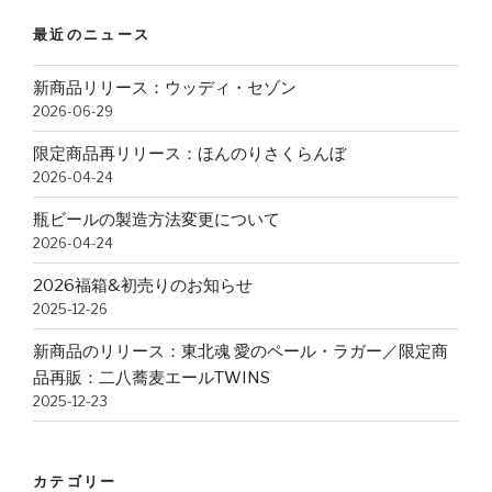
ン
ー
ン
ス
最近のニュース
ル
ス
ヴ
TWINS”
ヴ
ァ
新商品リリース：ウッディ・セゾン
ァ
イ
2026-06-29
イ
ツ
ツ
限定商品再リリース：ほんのりさくらんぼ
ェ
ェ
2026-04-24
ン”
ン”
瓶ビールの製造方法変更について
2026-04-24
2026福箱&初売りのお知らせ
2025-12-26
新商品のリリース：東北魂 愛のペール・ラガー／限定商
品再販：二八蕎麦エールTWINS
2025-12-23
カテゴリー