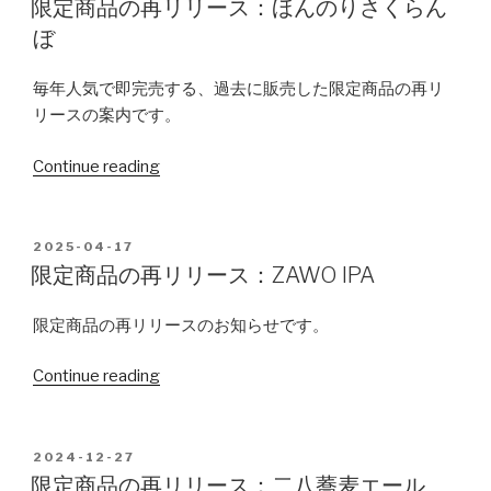
リ
限定商品の再リリース：ほんのりさくらん
ル・
リ
ぼ
ラ
ー
ガ
ス：
毎年人気で即完売する、過去に販売した限定商品の再リ
ー
ピ
リースの案内です。
／
ー
限
ジ
Continue reading
“限
定
ー・
定
商
ヴ
商
品
ァ
品
POSTED
2025-04-17
再
イ
ON
の
限定商品の再リリース：ZAWO IPA
販：
ツ
再
二
ェ
リ
限定商品の再リリースのお知らせです。
八
ン
リ
蕎
／
Continue reading
“限
ー
麦
限
定
ス：
エ
定
商
ほ
ー
商
品
ん
POSTED
2024-12-27
ル
品
ON
の
限定商品の再リリース：二八蕎麦エール
の