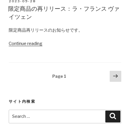
リ
POSTED
2023-09-28
て
り
ON
リ
限定商品の再リリース：ラ・フランス ヴァ
ホ
さ
ー
イツェン
ッ
く
ス：
プ
ら
イ
限定商品再リリースのお知らせです。
イ
ん
ブ
ブ
ぼ”
キ
Continue reading
“限
キ
ゴ
定
レ
ー
商
ッ
ル
品
ド
ド
の
Posts
Next
／
Page
1
／
再
pag
navigation
限
再
リ
定
販：
リ
再
二
ー
サイト内検索
販：
八
ス：
ラ・
蕎
Search
ラ・
Searc
フ
麦
for:
フ
ラ
エ
ラ