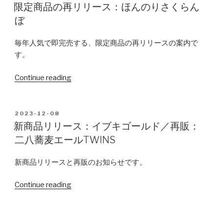
エ
ON
リ
限定商品の再リリース：ほんのりさくらん
ー
ー
ぼ
ル
ス：
TWINS”
白
毎年人気で即完売する、限定商品の再リリースの案内で
鷹
す。
カ
ス
Continue reading
“限
ケ
定
ー
商
ド
品
POSTED
2023-12-08
セ
ON
の
新商品リリース：イブキゴールド／再販：
ッ
再
二八蕎麦エールTWINS
シ
リ
ョ
リ
新商品リリースと再販のお知らせです。
ン
ー
IPA、
ス：
Continue reading
“新
と
ほ
商
れ
ん
品
た
の