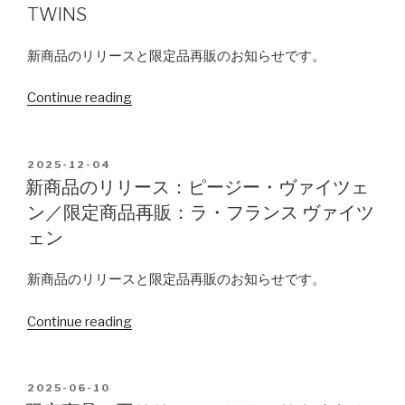
リ
TWINS
ー
ス：
新商品のリリースと限定品再販のお知らせです。
ほ
ん
Continue reading
“新
の
商
り
品
さ
の
POSTED
2025-12-04
く
ON
リ
新商品のリリース：ピージー・ヴァイツェ
ら
リ
ン／限定商品再販：ラ・フランス ヴァイツ
ん
ー
ェン
ぼ”
ス：
東
新商品のリリースと限定品再販のお知らせです。
北
魂
Continue reading
“新
愛
商
の
品
ペ
の
POSTED
2025-06-10
ー
ON