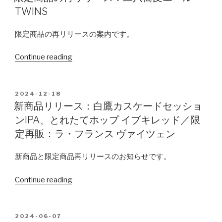
TWINS”
再
再
り
TWINS
販：
リ
さ
ラ・
リ
く
限定商品の再リリースの案内です。
フ
ー
ら
ラ
ス：
ん
Continue reading
“限
ン
ZAWO
ぼ”
定
ス
IPA”
商
ヴ
品
POSTED
2024-12-18
ァ
ON
の
新商品リリース：白鷹カスケードセッショ
イ
再
ンIPA、とれたてホップ イブキレッド／限
ツ
リ
定再販：ラ・フランス ヴァイツェン
ェ
リ
ン”
ー
新商品と限定商品再リリースのお知らせです。
ス：
二
Continue reading
“新
八
商
蕎
品
麦
リ
POSTED
2024-06-07