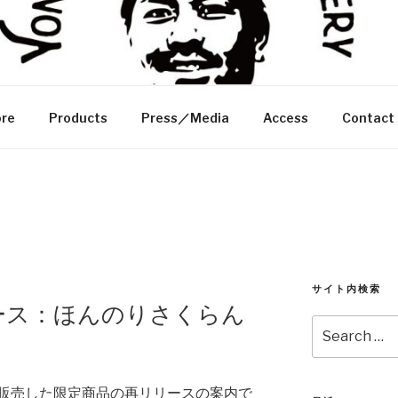
クスブルワリー
Y
re
Products
Press／Media
Access
Contact
サイト内検索
ース：ほんのりさくらん
Search
for:
販売した限定商品の再リリースの案内で