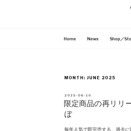
Skip
to
米沢ジャッ
content
YONEZAWA JACKS BREWER
Home
News
Shop／Sto
MONTH: JUNE 2025
POSTED
2025-06-10
ON
限定商品の再リリ
ぼ
毎年人気で即完売する、過去に