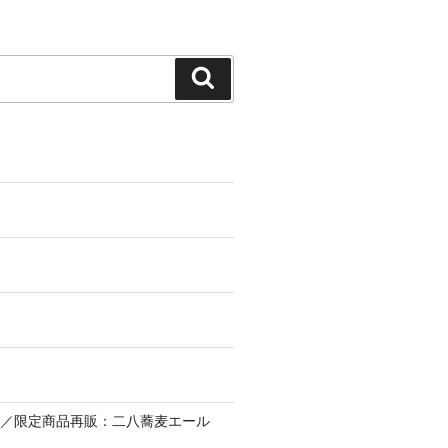
Search
ー／限定商品再販：二八蕎麦エール