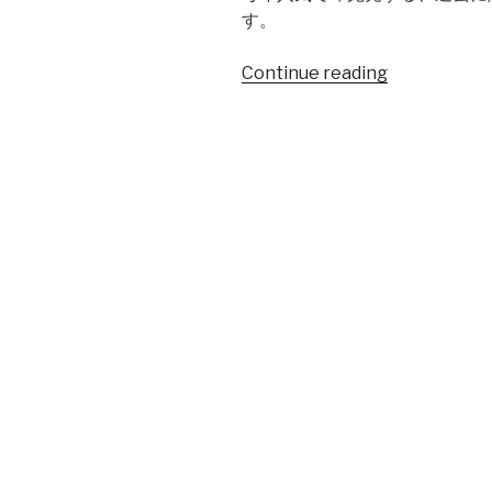
す。
Continue reading
“限
定
商
品
の
再
リ
リ
ー
ス：
ほ
ん
の
り
さ
く