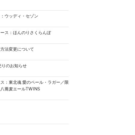
ス：ウッディ・セゾン
リース：ほんのりさくらんぼ
造方法変更について
初売りのお知らせ
ス：東北魂 愛のペール・ラガー／限
八蕎麦エールTWINS