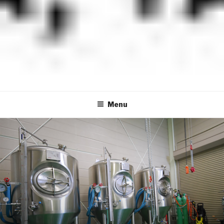
米沢ジャックスブルワリー
YONEZAWA JACKS BREWERY
Menu