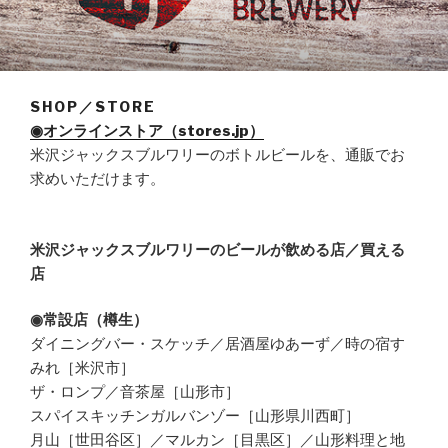
SHOP／STORE
◉オンラインストア（stores.jp）
米沢ジャックスブルワリーのボトルビールを、通販でお
求めいただけます。
米沢ジャックスブルワリーのビールが飲める店／買える
店
◉常設店（樽生）
ダイニングバー・スケッチ／居酒屋ゆあーず／時の宿す
みれ［米沢市］
ザ・ロンプ／音茶屋［山形市］
スパイスキッチンガルバンゾー［山形県川西町］
月山［世田谷区］／マルカン［目黒区］／山形料理と地