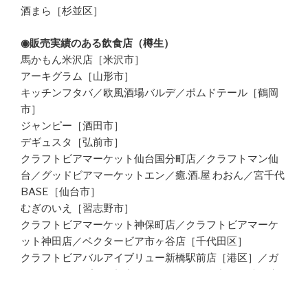
酒まら［杉並区］
◉販売実績のある飲食店（樽生）
馬かもん米沢店［米沢市］
アーキグラム［山形市］
キッチンフタバ／欧風酒場バルデ／ポムドテール［鶴岡
市］
ジャンピー［酒田市］
デギュスタ［弘前市］
クラフトビアマーケット仙台国分町店／クラフトマン仙
台／グッドビアマーケットエン／癒.酒.屋 わおん／宮千代
BASE［仙台市］
むぎのいえ［習志野市］
クラフトビアマーケット神保町店／クラフトビアマーケ
ット神田店／ベクタービア市ヶ谷店［千代田区］
クラフトビアバルアイブリュー新橋駅前店［港区］／ガ
ーリックチップス［新宿区］／ビアバール丸々御徒町店
［台東区］／カドウシ［墨田区］／ガハハビール［江東
区］／ベクタービア大森店［大田区］