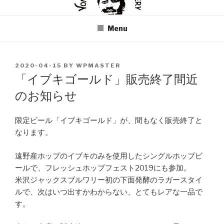
Skip
米沢ジャックスブルワリー
YONEZAWA JACKS BREWERY
to
Menu
content
POSTED
2020-04-15
BY
WPMASTER
ON
「イブキゴールド」販売終了間近
のお知らせ
限定ビール「イブキゴールド」が、間もなく販売終了と
なります。
遠野産ホップのイブキのみを使用したシングルホップビ
ールで、フレッシュホップフェスト2019にも参加。
米沢ジャックスブルワリー初の下面発酵のラガースタイ
ルで、次はいつ出すかわからない、とてもレアな一品で
す。