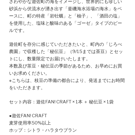
さわやかな遊佐町の海をイメージし、世界的にも珍しい
砂浜から伏流水が湧き出す「釜磯海水浴場の海水」をベ
ースに、町の特産「岩牡蠣」と「柚子」、「酒田の塩」
を使用した、塩味と酸味のある「ゴーゼ」タイプのビー
ルです。
遊佐町を存分に感じていただきたいと、町内の「じろべ
農園」で収穫した「秘伝豆」（9/15までは茶豆）とセッ
トにし、数量限定でお届けいたします。
本数及び茶豆・秘伝豆の季節があるため、お早めにお買
いお求めください。
※こちらは、枝豆の準備の都合により、発送までにお時間
をいただきます。
セット内容：遊佐FAN! CRAFT × 1本 ＋ 秘伝豆 × 1袋
●遊佐FAN! CRAFT
麦芽使用率50%以上
ホップ：シトラ・ハラタウブラン