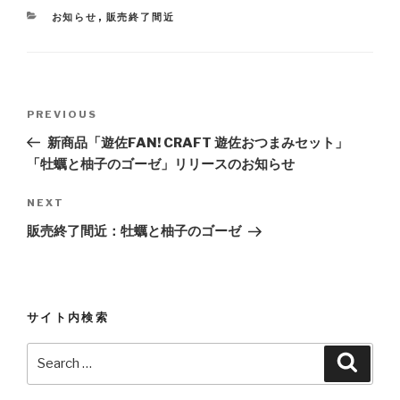
CATEGORIES
お知らせ
,
販売終了間近
Post
PREVIOUS
Previous
navigation
Post
新商品「遊佐FAN! CRAFT 遊佐おつまみセット」
「牡蠣と柚子のゴーゼ」リリースのお知らせ
NEXT
Next
Post
販売終了間近：牡蠣と柚子のゴーゼ
サイト内検索
Search
Searc
for: