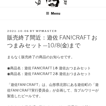
Skip
米沢ジャックスブルワリー
YONEZAWA JACKS BREWERY
to
Menu
content
POSTED
2021-10-06
BY
WPMASTER
ON
販売終了間近：遊佐 FAN!CRAFT お
つまみセット—10/8(金)まで
まもなく販売終了の商品のお知らせです。
◉商品名：遊佐 FAN!CRAFT 1本 遊佐おつまみセット
◉商品名：遊佐 FAN!CRAFT 2本 遊佐おつまみセット
「遊佐FAN! CRAFT」は、山形県北部にある遊佐町の「遊
佐FAN! CRAFT実行委員会」が企画して、当ブルワリーが
製造したビールです。